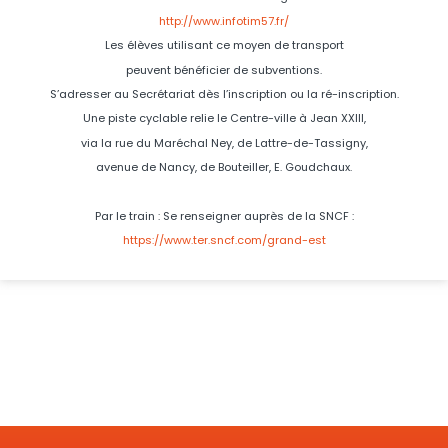
http://www.infotim57.fr/
Les élèves utilisant ce moyen de transport
peuvent bénéficier de subventions.
S’adresser au Secrétariat dès l’inscription ou la ré-inscription.
Une piste cyclable relie le Centre-ville à Jean XXIII,
via la rue du Maréchal Ney, de Lattre-de-Tassigny,
avenue de Nancy, de Bouteiller, E. Goudchaux.
Par le train : Se renseigner auprès de la SNCF :
https://www.ter.sncf.com/grand-est