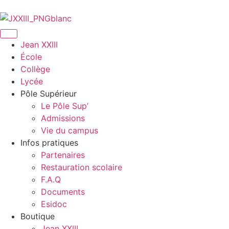
Jean XXIII
École
Collège
Lycée
Pôle Supérieur
Le Pôle Sup’
Admissions
Vie du campus
Infos pratiques
Partenaires
Restauration scolaire
F.A.Q
Documents
Esidoc
Boutique
Jean XXIII