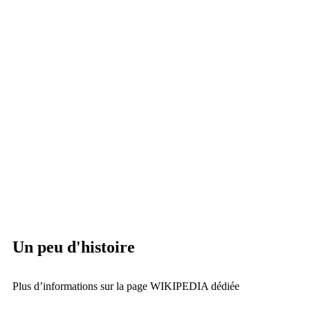
• Faire émerger et développer les talents
• Valoriser l'ambition et l'accompagner
• Faire réussir
Le projet pédagogique
Les orientations
• Faire réussir chaque élève
• Accompagner les élèves en difficultés d'apprentissage
• Encourager l'ouverture culturelle et la créativité
• Développer et encourager les pratiques sportives
• Faire entrer le numérique dans les enseignements et les
apprentissages
Un peu d'histoire
Plus d’informations sur la page WIKIPEDIA dédiée