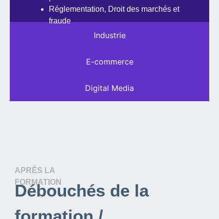
Réglementation, Droit des marchés et
fraude
Industrie
E-commerce
Digital Media
APRÈS LA
FORMATION
Débouchés de la
formation /