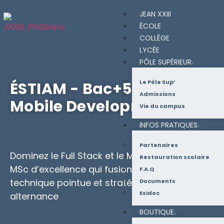
JEAN XXIII
ÉCOLE
COLLÈGE
LYCÉE
PÔLE SUPÉRIEUR
Le Pôle Sup’
ÉSTIAM - Bac+5 Web &
Admissions
Mobile Development
Vie du campus
INFOS PRATIQUES
Partenaires
Dominez le Full Stack et le Mobile avec ce
Restauration scolaire
MSc d’excellence qui fusionne expertise
F.A.Q
technique pointue et stratégie sectorielle en
Documents
Esidoc
alternance
BOUTIQUE