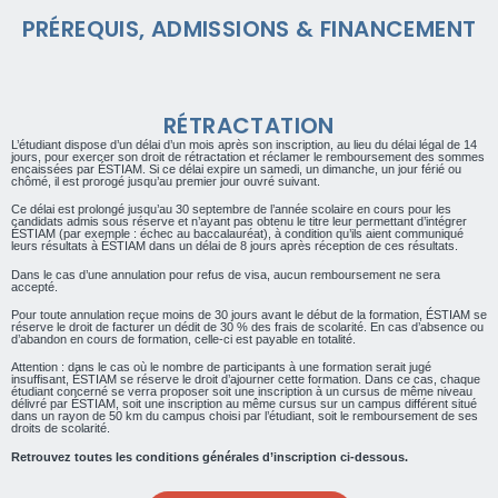
PRÉREQUIS, ADMISSIONS & FINANCEMENT
RÉTRACTATION
L’étudiant dispose d’un délai d’un mois après son inscription, au lieu du délai légal de 14
jours, pour exercer son droit de rétractation et réclamer le remboursement des sommes
encaissées par ÉSTIAM. Si ce délai expire un samedi, un dimanche, un jour férié ou
chômé, il est prorogé jusqu’au premier jour ouvré suivant.
Ce délai est prolongé jusqu’au 30 septembre de l’année scolaire en cours pour les
candidats admis sous réserve et n’ayant pas obtenu le titre leur permettant d’intégrer
ÉSTIAM (par exemple : échec au baccalauréat), à condition qu’ils aient communiqué
leurs résultats à ÉSTIAM dans un délai de 8 jours après réception de ces résultats.
Dans le cas d’une annulation pour refus de visa, aucun remboursement ne sera
accepté.
Pour toute annulation reçue moins de 30 jours avant le début de la formation, ÉSTIAM se
réserve le droit de facturer un dédit de 30 % des frais de scolarité. En cas d’absence ou
d’abandon en cours de formation, celle-ci est payable en totalité.
Attention : dans le cas où le nombre de participants à une formation serait jugé
insuffisant, ÉSTIAM se réserve le droit d’ajourner cette formation. Dans ce cas, chaque
étudiant concerné se verra proposer soit une inscription à un cursus de même niveau
délivré par ÉSTIAM, soit une inscription au même cursus sur un campus différent situé
dans un rayon de 50 km du campus choisi par l’étudiant, soit le remboursement de ses
droits de scolarité.
Retrouvez toutes les conditions générales d’inscription ci-dessous.