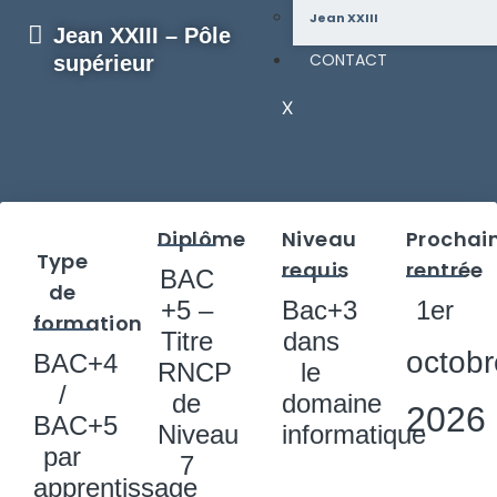
Jean XXIII
Jean XXIII – Pôle
CONTACT
supérieur
X
Diplôme
Niveau
Prochai
Type
requis
rentrée
BAC
de
+5 –
Bac+3
1er
formation
Titre
dans
octobr
BAC+4
RNCP
le
/
de
domaine
2026
BAC+5
Niveau
informatique
par
7
apprentissage